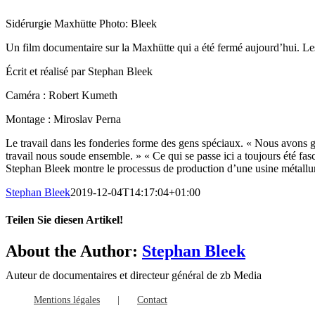
Sidérurgie Maxhütte Photo: Bleek
Un film documentaire sur la Maxhütte qui a été fermé aujourd’hui. Les 
Écrit et réalisé par Stephan Bleek
Caméra : Robert Kumeth
Montage : Miroslav Perna
Le travail dans les fonderies forme des gens spéciaux. « Nous avons gr
travail nous soude ensemble. » « Ce qui se passe ici a toujours été fa
Stephan Bleek montre le processus de production d’une usine métallurg
Stephan Bleek
2019-12-04T14:17:04+01:00
Teilen Sie diesen Artikel!
Facebook
X
LinkedIn
WhatsApp
Tumblr
Pinterest
Email
About the Author:
Stephan Bleek
Auteur de documentaires et directeur général de zb Media
Mentions légales
Contact