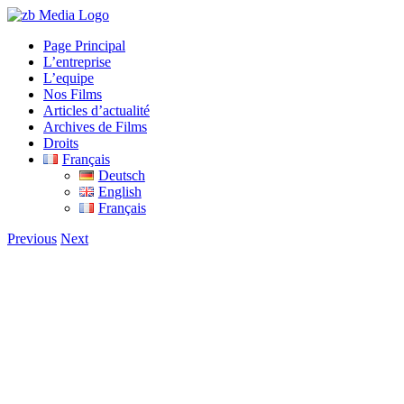
Skip
to
Page Principal
content
L’entreprise
L’equipe
Nos Films
Articles d’actualité
Archives de Films
Droits
Français
Deutsch
English
Français
Previous
Next