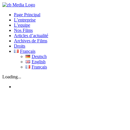
Skip
to
Page Principal
content
L’entreprise
L’equipe
Nos Films
Articles d’actualité
Archives de Films
Droits
Français
Deutsch
English
Français
Loading...