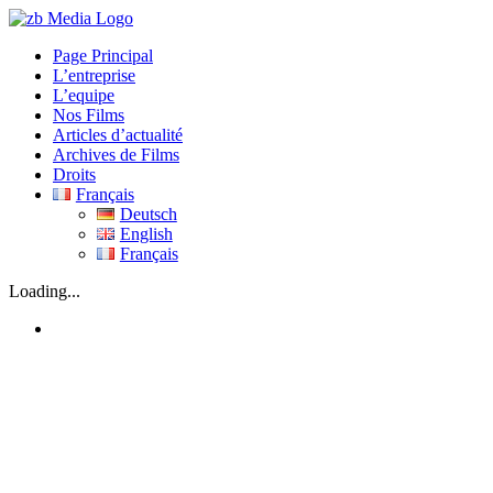
Skip
to
Page Principal
content
L’entreprise
L’equipe
Nos Films
Articles d’actualité
Archives de Films
Droits
Français
Deutsch
English
Français
Loading...