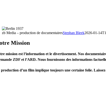
zb Media – production de documentaires
Stephan Bleek
2026-01-14T1
otre Mission
tre mission est l’information et le divertissement. Nos documentaire
lemande ZDF et l’ARD. Nous fournissons des informations factuelles et
 production d’un film implique toujours une certaine folie. Laissez