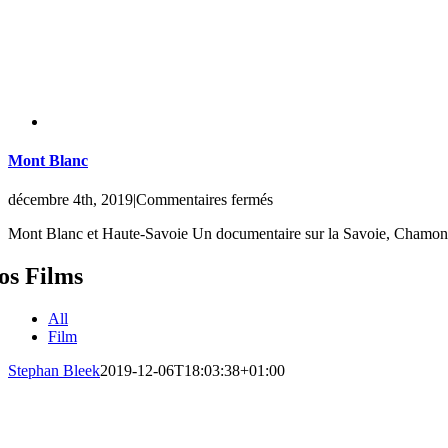
Mont Blanc
sur
décembre 4th, 2019
|
Commentaires fermés
Mont
Mont Blanc et Haute-Savoie Un documentaire sur la Savoie, Chamonix 
Blanc
os Films
All
Film
Stephan Bleek
2019-12-06T18:03:38+01:00