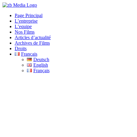
Skip
to
Page Principal
content
L’entreprise
L’equipe
Nos Films
Articles d’actualité
Archives de Films
Droits
Français
Deutsch
English
Français