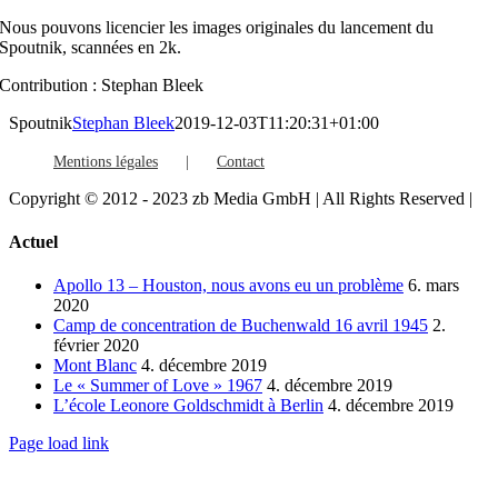
Nous pouvons licencier les images originales du lancement du
Spoutnik, scannées en 2k.
Contribution : Stephan Bleek
Spoutnik
Stephan Bleek
2019-12-03T11:20:31+01:00
Mentions légales
Contact
Copyright © 2012 - 2023 zb Media GmbH | All Rights Reserved |
Facebook
Vimeo
YouTube
Toggle
Actuel
Sliding
Bar
Apollo 13 – Houston, nous avons eu un problème
6. mars
Area
2020
Camp de concentration de Buchenwald 16 avril 1945
2.
février 2020
Mont Blanc
4. décembre 2019
Le « Summer of Love » 1967
4. décembre 2019
L’école Leonore Goldschmidt à Berlin
4. décembre 2019
Page load link
Go
to