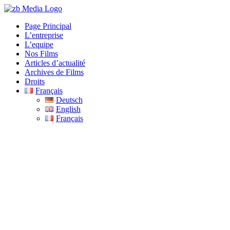
Skip
to
Page Principal
content
L’entreprise
L’equipe
Nos Films
Articles d’actualité
Archives de Films
Droits
Français
Deutsch
English
Français