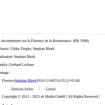
 documentaire sur la Florence de la Renaissance. (BR 1998)
énario: Ulrike Ziegler, Stephan Bleek
alisateur: Stephan Bleek
méra: Gerhard Lechner
ntage :
Florence
Stephan Bleek
2019-12-04T14:35:52+01:00
Mentions légales
Contact
Copyright © 2012 - 2023 zb Media GmbH | All Rights Reserved |
Facebook
Vimeo
YouTube