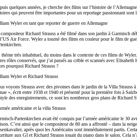
puis quelques années, je cherche des films sur l’histoire de l’Allemagn
toires qui peuvent être importantes pour un reportage passionnant sont li
lliam Wyler en tant que reporter de guerre en Allemagne
 compositeur Richard Strauss a été filmé dans son jardin à Garmisch dé
 l’US Air Force. Wyler a tourné des films en couleur pour le film de gue
rtenkirchen.
 thème très inhabituel, du moins dans le contexte de ces films de Wyler.
tres rôles conservés, que j’ai passés au crible et scannés avec Elisabe
ors pourquoi Richard Strauss ?
lliam Wyler et Richard Strauss
us voyons Strauss avec des pivoines dans le jardin de la Villa Strauss à 
nae », écrit entre 1938 et 1940 et présenté pour la première fois à Salz
style des enregistrements, ce sont les nombreux gros plans de Richard St
rmée américaine et la villa Strauss
rmisch-Partenkirchen avait été conquis par l’armée américaine le 30 avril
ison. C’est ainsi que le compositeur de 80 ans a affronté – dans la neig
senkavalier, après quoi les Américains sont immédiatement partis. Certai
urriture aux GI et Richard Strauss jouait du piano dans le salon. Cela n