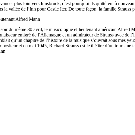
avancer plus loin vers Innsbruck, c’est pourquoi ils quittèrent à nouvea
s la vallée de l’Inn pour Castle Iter. De toute façon, la famille Strauss p
eutenant Alfred Mann
 soir du même 30 avril, le musicologue et lieutenant américain Alfred M
nnaisseur émigré de l’Allemagne et un admirateur de Strauss avec de l’i
mblait qu’un chapitre de l’histoire de la musique s’ouvrait sous mes yeux
mpositeur et en mai 1945, Richard Strauss est le théâtre d’un tourisme 
nn.