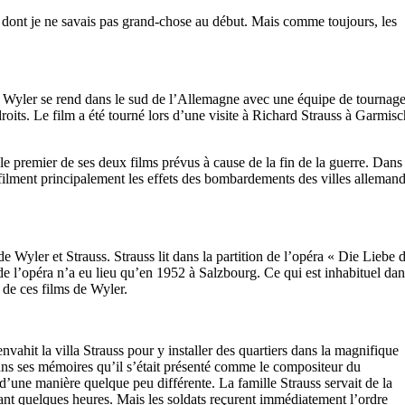
s dont je ne savais pas grand-chose au début. Mais comme toujours, les
am Wyler se rend dans le sud de l’Allemagne avec une équipe de tournag
its. Le film a été tourné lors d’une visite à Richard Strauss à Garmisc
e premier de ses deux films prévus à cause de la fin de la guerre. Dans 
filment principalement les effets des bombardements des villes allemand
 Wyler et Strauss. Strauss lit dans la partition de l’opéra « Die Liebe 
de l’opéra n’a eu lieu qu’en 1952 à Salzbourg. Ce qui est inhabituel da
n de ces films de Wyler.
ahit la villa Strauss pour y installer des quartiers dans la magnifique
dans ses mémoires qu’il s’était présenté comme le compositeur du
d’une manière quelque peu différente. La famille Strauss servait de la
ndant quelques heures. Mais les soldats reçurent immédiatement l’ordre