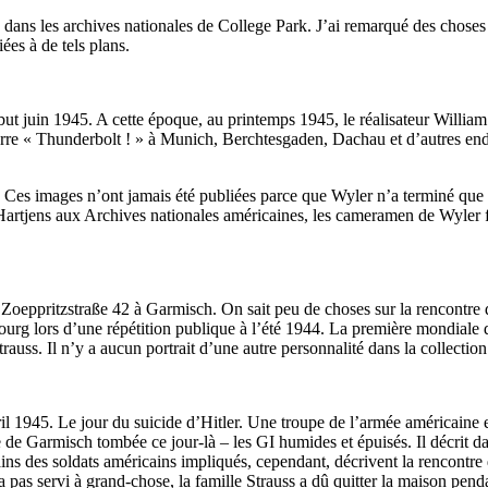
e dans les archives nationales de College Park. J’ai remarqué des chose
ées à de tels plans.
but juin 1945. A cette époque, au printemps 1945, le réalisateur Willi
rre « Thunderbolt ! » à Munich, Berchtesgaden, Dachau et d’autres endro
 Ces images n’ont jamais été publiées parce que Wyler n’a terminé que l
th Hartjens aux Archives nationales américaines, les cameramen de Wyler 
Zoeppritzstraße 42 à Garmisch. On sait peu de choses sur la rencontre de
bourg lors d’une répétition publique à l’été 1944. La première mondiale 
rauss. Il n’y a aucun portrait d’une autre personnalité dans la collectio
 1945. Le jour du suicide d’Hitler. Une troupe de l’armée américaine env
e de Garmisch tombée ce jour-là – les GI humides et épuisés. Il décrit 
ns des soldats américains impliqués, cependant, décrivent la rencontre 
’a pas servi à grand-chose, la famille Strauss a dû quitter la maison pe