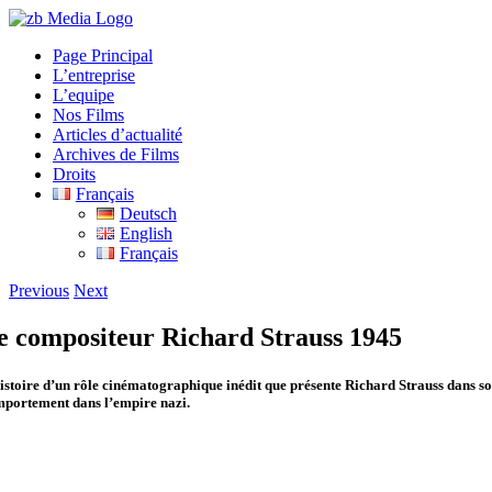
Skip
to
Page Principal
content
L’entreprise
L’equipe
Nos Films
Articles d’actualité
Archives de Films
Droits
Français
Deutsch
English
Français
Previous
Next
e compositeur Richard Strauss 1945
istoire d’un rôle cinématographique inédit que présente Richard Strauss dans s
portement dans l’empire nazi.