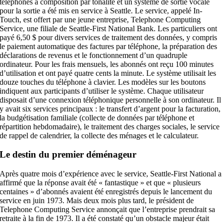
téléphones à composition par tonalité et un système de sortie vocale
pour la sortie a été mis en service à Seattle. Le service, appelé In-
Touch, est offert par une jeune entreprise, Telephone Computing
Service, une filiale de Seattle-First National Bank. Les particuliers ont
payé 6,50 $ pour divers services de traitement des données, y compris
le paiement automatique des factures par téléphone, la préparation des
déclarations de revenus et le fonctionnement d’un quadruple
ordinateur. Pour les frais mensuels, les abonnés ont reçu 100 minutes
d’utilisation et ont payé quatre cents la minute. Le système utilisait les
douze touches du téléphone à clavier. Les modèles sur les boutons
indiquent aux participants d’utiliser le système. Chaque utilisateur
disposait d’une connexion téléphonique personnelle à son ordinateur. Il
y avait six services principaux : le transfert d’argent pour la facturation,
la budgétisation familiale (collecte de données par téléphone et
répartition hebdomadaire), le traitement des charges sociales, le service
de rappel de calendrier, la collecte des ménages et le calculateur.
Le destin du premier déménageur
Après quatre mois d’expérience avec le service, Seattle-First National a
affirmé que la réponse avait été « fantastique » et que « plusieurs
centaines » d’abonnés avaient été enregistrés depuis le lancement du
service en juin 1973. Mais deux mois plus tard, le président de
Telephone Computing Service annonçait que l’entreprise prendrait sa
retraite à la fin de 1973. Il a été constaté qu’un obstacle majeur était