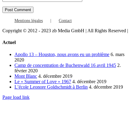
Mentions légales
Contact
Copyright © 2012 - 2023 zb Media GmbH | All Rights Reserved |
Facebook
Vimeo
YouTube
Toggle
Actuel
Sliding
Bar
Apollo 13 – Houston, nous avons eu un problème
6. mars
Area
2020
Camp de concentration de Buchenwald 16 avril 1945
2.
février 2020
Mont Blanc
4. décembre 2019
Le « Summer of Love » 1967
4. décembre 2019
L’école Leonore Goldschmidt à Berlin
4. décembre 2019
Page load link
Go
to
Top