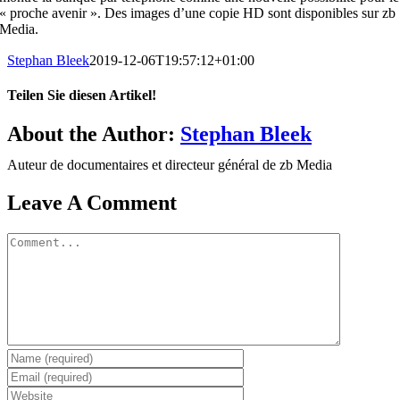
« proche avenir ». Des images d’une copie HD sont disponibles sur zb
Media.
Stephan Bleek
2019-12-06T19:57:12+01:00
Teilen Sie diesen Artikel!
Facebook
X
LinkedIn
WhatsApp
Tumblr
Pinterest
Email
About the Author:
Stephan Bleek
Auteur de documentaires et directeur général de zb Media
Leave A Comment
Comment