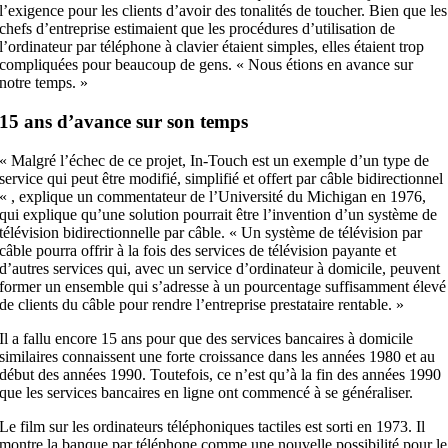
l’exigence pour les clients d’avoir des tonalités de toucher. Bien que les
chefs d’entreprise estimaient que les procédures d’utilisation de
l’ordinateur par téléphone à clavier étaient simples, elles étaient trop
compliquées pour beaucoup de gens. « Nous étions en avance sur
notre temps. »
15 ans d’avance sur son temps
« Malgré l’échec de ce projet, In-Touch est un exemple d’un type de
service qui peut être modifié, simplifié et offert par câble bidirectionnel
« , explique un commentateur de l’Université du Michigan en 1976,
qui explique qu’une solution pourrait être l’invention d’un système de
télévision bidirectionnelle par câble. « Un système de télévision par
câble pourra offrir à la fois des services de télévision payante et
d’autres services qui, avec un service d’ordinateur à domicile, peuvent
former un ensemble qui s’adresse à un pourcentage suffisamment élevé
de clients du câble pour rendre l’entreprise prestataire rentable. »
Il a fallu encore 15 ans pour que des services bancaires à domicile
similaires connaissent une forte croissance dans les années 1980 et au
début des années 1990. Toutefois, ce n’est qu’à la fin des années 1990
que les services bancaires en ligne ont commencé à se généraliser.
Le film sur les ordinateurs téléphoniques tactiles est sorti en 1973. Il
montre la banque par téléphone comme une nouvelle possibilité pour le