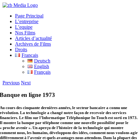
Skip
to
Page Principal
content
L’entreprise
L’equipe
Nos Films
Articles d’actualité
Archives de Films
Droits
Français
Deutsch
English
Français
Previous
Next
Banque en ligne 1973
Au cours des cinquante dernières années, le secteur bancaire a connu une
révolution. La technologie a changé notre façon de recevoir des services
financiers. Le film sur l’Informatique Téléphonique In-Touch est sorti en 1973.
Il montre la banque par téléphone comme une nouvelle possibilité pour le
« proche avenir ». Un aperçu de l’histoire de la technologie qui montre
comment nous, les humains, développons des idées, comment nous voulons agir
différemment à l’avenir et quels avantages nous attendons. Dans la plupart des