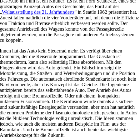
Das Auto im Film ist ein Knüller! Es ist ein Ford Seattle-ite, eines der
großartigen Konzept-Autos der Geschichte, das Ford auf der
„
Weltausstellung des 21. Jahrhunderts
“ in Seattle 1962 präsentiert hat.
Zuerst fallen natürlich die vier Vorderräder auf, mit denen die Effizienz
von Traktion und Bremse erheblich verbessert werden sollte. Der
gesamte Antriebsteil des Wagens konnte von der Passagierzelle
abgetrennt werden, um die Passagiere mit anderen Antriebssystemen
zu koppeln.
Innen hat das Auto kein Steuerrad mehr. Es verfügt über einen
Computer, der die Reiseroute programmiert. Das Glasdach ist
thermochrom, kann also selbsttätig Hitze absorbieren. Mit den
Fingerspitzen wird das Auto gelenkt. Ein Bildschirm zeigt die
Motorleistung, die Straßen- und Wetterbedingungen und die Position
des Fahrzeugs. Die automatisch abrollende Straßenkarte ist noch kein
Navi von heute, aber das Konzept ist das Gleiche. Die Ingenieure
antizipieren bereits das selbstfahrende Auto. Der Antrieb des Autos
erfolgt mit einer Brennstoffzelle. Oder mit einem kompakten
nuklearen Fusionsantrieb. Die Kernfusion wurde damals als sichere
und zukunftsfähige Energiequelle verstanden, aber man hat natürlich
die enormen Probleme der Plasmatechnologie nicht gesehen. In Autos
ist die Nuklear-Technologie völlig unrealistisch. Die Ideen stammen
jedoch, wie auch die meisten anderen Beispiele im Film, aus der
Raumfahrt. Und die Brennstoffzelle ist auch heute das wichtigste
Antriebskonzept für die Zukunft.