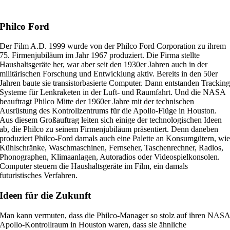
Philco Ford
Der Film A.D. 1999 wurde von der Philco Ford Corporation zu ihrem
75. Firmenjubiläum im Jahr 1967 produziert. Die Firma stellte
Haushaltsgeräte her, war aber seit den 1930er Jahren auch in der
militärischen Forschung und Entwicklung aktiv. Bereits in den 50er
Jahren baute sie transistorbasierte Computer. Dann entstanden Trackin
Systeme für Lenkraketen in der Luft- und Raumfahrt. Und die NASA
beauftragt Philco Mitte der 1960er Jahre mit der technischen
Ausrüstung des Kontrollzentrums für die Apollo-Flüge in Houston.
Aus diesem Großauftrag leiten sich einige der technologischen Ideen
ab, die Philco zu seinem Firmenjubiläum präsentiert. Denn daneben
produziert Philco-Ford damals auch eine Palette an Konsumgütern, wi
Kühlschränke, Waschmaschinen, Fernseher, Taschenrechner, Radios,
Phonographen, Klimaanlagen, Autoradios oder Videospielkonsolen.
Computer steuern die Haushaltsgeräte im Film, ein damals
futuristisches Verfahren.
Ideen für die Zukunft
Man kann vermuten, dass die Philco-Manager so stolz auf ihren NAS
Apollo-Kontrollraum in Houston waren, dass sie ähnliche