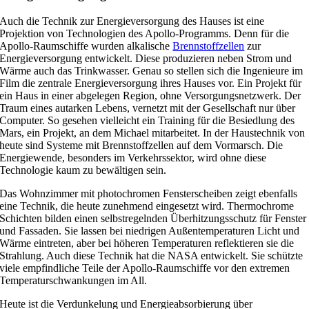
Auch die Technik zur Energieversorgung des Hauses ist eine
Projektion von Technologien des Apollo-Programms. Denn für die
Apollo-Raumschiffe wurden alkalische
Brennstoffzellen
zur
Energieversorgung entwickelt. Diese produzieren neben Strom und
Wärme auch das Trinkwasser. Genau so stellen sich die Ingenieure im
Film die zentrale Energieversorgung ihres Hauses vor. Ein Projekt für
ein Haus in einer abgelegen Region, ohne Versorgungsnetzwerk. Der
Traum eines autarken Lebens, vernetzt mit der Gesellschaft nur über
Computer. So gesehen vielleicht ein Training für die Besiedlung des
Mars, ein Projekt, an dem Michael mitarbeitet. In der Haustechnik von
heute sind Systeme mit Brennstoffzellen auf dem Vormarsch. Die
Energiewende, besonders im Verkehrssektor, wird ohne diese
Technologie kaum zu bewältigen sein.
Das Wohnzimmer mit photochromen Fensterscheiben zeigt ebenfalls
eine Technik, die heute zunehmend eingesetzt wird. Thermochrome
Schichten bilden einen selbstregelnden Überhitzungsschutz für Fenster
und Fassaden. Sie lassen bei niedrigen Außentemperaturen Licht und
Wärme eintreten, aber bei höheren Temperaturen reflektieren sie die
Strahlung. Auch diese Technik hat die NASA entwickelt. Sie schützte
viele empfindliche Teile der Apollo-Raumschiffe vor den extremen
Temperaturschwankungen im All.
Heute ist die Verdunkelung und Energieabsorbierung über