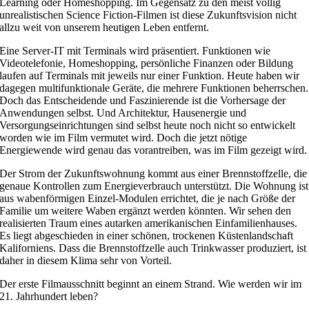
Learning oder Homeshopping. Im Gegensatz zu den meist völlig
unrealistischen Science Fiction-Filmen ist diese Zukunftsvision nicht
allzu weit von unserem heutigen Leben entfernt.
Eine Server-IT mit Terminals wird präsentiert. Funktionen wie
Videotelefonie, Homeshopping, persönliche Finanzen oder Bildung
laufen auf Terminals mit jeweils nur einer Funktion. Heute haben wir
dagegen multifunktionale Geräte, die mehrere Funktionen beherrschen.
Doch das Entscheidende und Faszinierende ist die Vorhersage der
Anwendungen selbst. Und Architektur, Hausenergie und
Versorgungseinrichtungen sind selbst heute noch nicht so entwickelt
worden wie im Film vermutet wird. Doch die jetzt nötige
Energiewende wird genau das vorantreiben, was im Film gezeigt wird.
Der Strom der Zukunftswohnung kommt aus einer Brennstoffzelle, die
genaue Kontrollen zum Energieverbrauch unterstützt. Die Wohnung ist
aus wabenförmigen Einzel-Modulen errichtet, die je nach Größe der
Familie um weitere Waben ergänzt werden könnten. Wir sehen den
realisierten Traum eines autarken amerikanischen Einfamilienhauses.
Es liegt abgeschieden in einer schönen, trockenen Küstenlandschaft
Kaliforniens. Dass die Brennstoffzelle auch Trinkwasser produziert, ist
daher in diesem Klima sehr von Vorteil.
Der erste Filmausschnitt beginnt an einem Strand. Wie werden wir im
21. Jahrhundert leben?