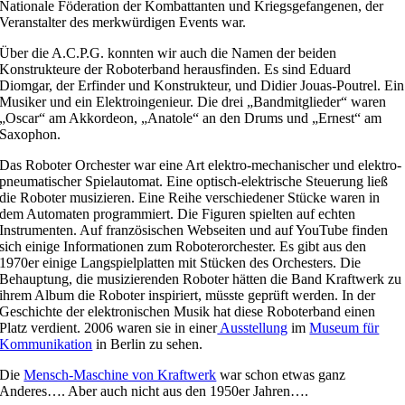
Nationale Föderation der Kombattanten und Kriegsgefangenen, der
Veranstalter des merkwürdigen Events war.
Über die A.C.P.G. konnten wir auch die Namen der beiden
Konstrukteure der Roboterband herausfinden. Es sind Eduard
Diomgar, der Erfinder und Konstrukteur, und Didier Jouas-Poutrel. Ein
Musiker und ein Elektroingenieur. Die drei „Bandmitglieder“ waren
„Oscar“ am Akkordeon, „Anatole“ an den Drums und „Ernest“ am
Saxophon.
Das Roboter Orchester war eine Art elektro-mechanischer und elektro-
pneumatischer Spielautomat. Eine optisch-elektrische Steuerung ließ
die Roboter musizieren. Eine Reihe verschiedener Stücke waren in
dem Automaten programmiert. Die Figuren spielten auf echten
Instrumenten. Auf französischen Webseiten und auf YouTube finden
sich einige Informationen zum Roboterorchester. Es gibt aus den
1970er einige Langspielplatten mit Stücken des Orchesters. Die
Behauptung, die musizierenden Roboter hätten die Band Kraftwerk zu
ihrem Album die Roboter inspiriert, müsste geprüft werden. In der
Geschichte der elektronischen Musik hat diese Roboterband einen
Platz verdient. 2006 waren sie in einer
Ausstellung
im
Museum für
Kommunikation
in Berlin zu sehen.
Die
Mensch-Maschine von Kraftwerk
war schon etwas ganz
A
nderes…. Aber auch nicht aus den 1950er Jahren….