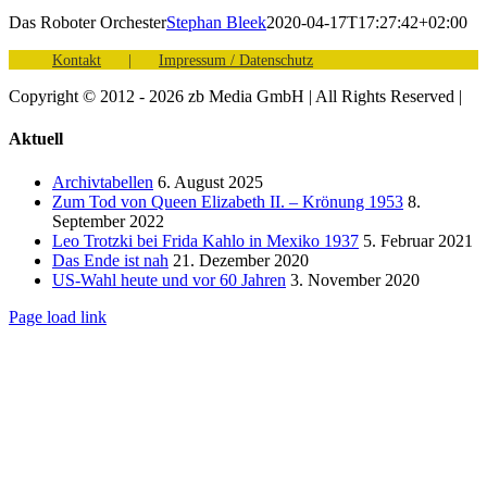
Das Roboter Orchester
Stephan Bleek
2020-04-17T17:27:42+02:00
Kontakt
Impressum / Datenschutz
Copyright © 2012 - 2026 zb Media GmbH | All Rights Reserved |
Facebook
Vimeo
YouTube
Toggle
Aktuell
Sliding
Bar
Archivtabellen
6. August 2025
Area
Zum Tod von Queen Elizabeth II. – Krönung 1953
8.
September 2022
Leo Trotzki bei Frida Kahlo in Mexiko 1937
5. Februar 2021
Das Ende ist nah
21. Dezember 2020
US-Wahl heute und vor 60 Jahren
3. November 2020
Page load link
Nach
oben