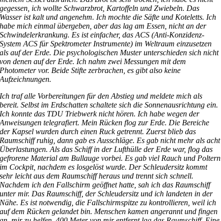
gegessen, ich wollte Schwarzbrot, Kartoffeln und Zwiebeln. Das
Wasser ist kalt und angenehm. Ich mochte die Säfte und Koteletts. Ich
habe mich einmal übergeben, aber das lag am Essen, nicht an der
Schwindelerkrankung. Es ist einfacher, das ACS (Anti-Konzidenz-
System ACS für Spektrometer Instrumente) im Weltraum einzusetzen
als auf der Erde. Die psychologischen Muster unterschieden sich nicht
von denen auf der Erde. Ich nahm zwei Messungen mit dem
Photometer vor. Beide Stifte zerbrachen, es gibt also keine
Aufzeichnungen.
Ich traf alle Vorbereitungen für den Abstieg und meldete mich als
bereit. Selbst im Erdschatten schaltete sich die Sonnenausrichtung ein.
Ich konnte das TDU Triebwerk nicht hören. Ich habe wegen der
Anweisungen telegrafiert. Mein Rücken flog zur Erde. Die Bereiche
der Kapsel wurden durch einen Ruck getrennt. Zuerst blieb das
Raumschiff ruhig, dann gab es Ausschläge. Es gab nicht mehr als acht
Überlastungen. Als das Schiff in der Lufthülle der Erde war, flog das
gefrorene Material am Bullauge vorbei. Es gab viel Rauch und Poltern
im Cockpit, nachdem es losgelöst wurde. Der Schleudersitz kommt
sehr leicht aus dem Raumschiff heraus und trennt sich schnell.
Nachdem ich den Fallschirm geöffnet hatte, sah ich das Raumschiff
unter mir. Das Raumschiff, der Schleudersitz und ich landeten in der
Nähe. Es ist notwendig, die Fallschirmspitze zu kontrollieren, weil ich
auf dem Rücken gelandet bin. Menschen kamen angerannt und fingen
an, mir zu helfen. 400 Meter von mir entfernt lag das Raumschiff. Eine