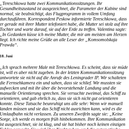
„Tereschkowa hatte zwei Kommunikationssitzungen. Ihr
Gesundheitszustand ist ausgezeichnet, die Parameter der Kabine sind
normal, sie beabsichtigt, das Flugprogramm in vollem Umfang
durchzuführen. Korrespondent Peskow informierte Tereschkowa, dass
er gerade mit ihrer Mutter telefoniert habe, die Mutter sei stolz auf ihre
Tochter und warte darauf, sie auf der Erde zu treffen. Valentina sagte:
„In Gedanken küsse ich meine Mutter, die mir am meisten am Herzen
liegt. Ich richte meine Grüße an alle Leser der „Komsomolskaja
Prawda“.
18. Juni
„Ich sprach mehrere Male mit Tereschkowa. Es scheint, dass sie müde
ist, will es aber nicht zugeben. In der letzten Kommunikationssitzung
antwortete sie nicht auf die Anrufe des Leningrader IP. Wir schalteten
die Fernsehkamera ein und sahen, dass sie schlief. Wir mussten sie
aufwecken und mit ihr über die bevorstehende Landung und die
manuelle Orientierung sprechen. Sie versuchte zweimal, das Schiff zu
orientieren, und gab ehrlich zu, dass sie sich nicht gut orientieren
konnte. Diese Tatsache beunruhigt uns alle sehr: Wenn wir manuell
landen müssen und sie das Schiff nicht ausrichten kann, wird es die
Umlaufbahn nicht verlassen. Zu unseren Zweifeln sagte sie: „Keine
Sorge, ich werde es morgen früh hinbekommen. Ihre Kommunikation
ist ausgezeichnet, sie ist klug, und sie hat bisher noch keinen einzigen