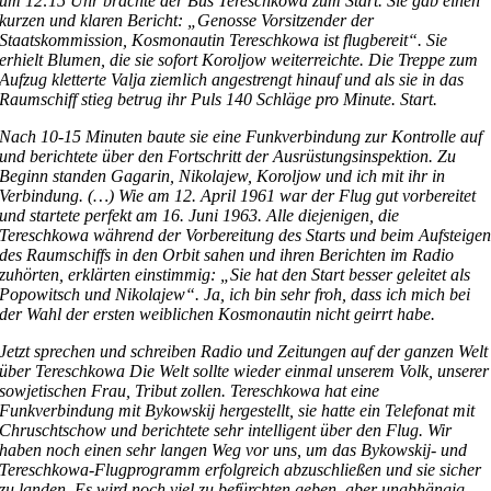
um 12:15 Uhr brachte der Bus Tereschkowa zum Start. Sie gab einen
kurzen und klaren Bericht: „Genosse Vorsitzender der
Staatskommission, Kosmonautin Tereschkowa ist flugbereit“. Sie
erhielt Blumen, die sie sofort Koroljow weiterreichte. Die Treppe zum
Aufzug kletterte Valja ziemlich angestrengt hinauf und als sie in das
Raumschiff stieg betrug ihr Puls 140 Schläge pro Minute. Start.
Nach 10-15 Minuten baute sie eine Funkverbindung zur Kontrolle auf
und berichtete über den Fortschritt der Ausrüstungsinspektion. Zu
Beginn standen Gagarin, Nikolajew, Koroljow und ich mit ihr in
Verbindung. (…) Wie am 12. April 1961 war der Flug gut vorbereitet
und startete perfekt am 16. Juni 1963. Alle diejenigen, die
Tereschkowa während der Vorbereitung des Starts und beim Aufsteige
des Raumschiffs in den Orbit sahen und ihren Berichten im Radio
zuhörten, erklärten einstimmig: „Sie hat den Start besser geleitet als
Popowitsch und Nikolajew“. Ja, ich bin sehr froh, dass ich mich bei
der Wahl der ersten weiblichen Kosmonautin nicht geirrt habe.
Jetzt sprechen und schreiben Radio und Zeitungen auf der ganzen Welt
über Tereschkowa Die Welt sollte wieder einmal unserem Volk, unserer
sowjetischen Frau, Tribut zollen. Tereschkowa hat eine
Funkverbindung mit Bykowskij hergestellt, sie hatte ein Telefonat mit
Chruschtschow und berichtete sehr intelligent über den Flug. Wir
haben noch einen sehr langen Weg vor uns, um das Bykowskij- und
Tereschkowa-Flugprogramm erfolgreich abzuschließen und sie sicher
zu landen. Es wird noch viel zu befürchten geben, aber unabhängig