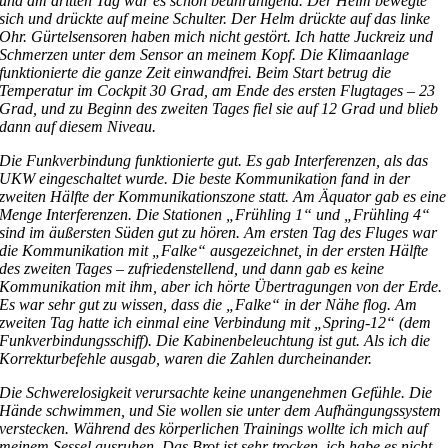
und am dritten Tag war es schon beunruhigend. Der Helm bewegte
sich und drückte auf meine Schulter. Der Helm drückte auf das linke
Ohr. Gürtelsensoren haben mich nicht gestört. Ich hatte Juckreiz und
Schmerzen unter dem Sensor an meinem Kopf. Die Klimaanlage
funktionierte die ganze Zeit einwandfrei. Beim Start betrug die
Temperatur im Cockpit 30 Grad, am Ende des ersten Flugtages – 23
Grad, und zu Beginn des zweiten Tages fiel sie auf 12 Grad und blieb
dann auf diesem Niveau.
Die Funkverbindung funktionierte gut. Es gab Interferenzen, als das
UKW eingeschaltet wurde. Die beste Kommunikation fand in der
zweiten Hälfte der Kommunikationszone statt. Am Äquator gab es eine
Menge Interferenzen. Die Stationen „Frühling 1“ und „Frühling 4“
sind im äußersten Süden gut zu hören. Am ersten Tag des Fluges war
die Kommunikation mit „Falke“ ausgezeichnet, in der ersten Hälfte
des zweiten Tages – zufriedenstellend, und dann gab es keine
Kommunikation mit ihm, aber ich hörte Übertragungen von der Erde.
Es war sehr gut zu wissen, dass die „Falke“ in der Nähe flog. Am
zweiten Tag hatte ich einmal eine Verbindung mit „Spring-12“ (dem
Funkverbindungsschiff). Die Kabinenbeleuchtung ist gut. Als ich die
Korrekturbefehle ausgab, waren die Zahlen durcheinander.
Die Schwerelosigkeit verursachte keine unangenehmen Gefühle. Die
Hände schwimmen, und Sie wollen sie unter dem Aufhängungssystem
verstecken. Während des körperlichen Trainings wollte ich mich auf
meinem Sessel ausruhen. Das Brot ist sehr trocken, ich habe es nicht