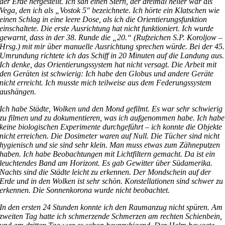
der Erde hergestellt. Ich sah einen Stern, der dreimal heller war als
Vega, den ich als „Vostok 5″ bezeichnete. Ich hörte ein Klatschen wie
einen Schlag in eine leere Dose, als ich die Orientierungsfunktion
einschaltete. Die erste Ausrichtung hat nicht funktioniert. Ich wurde
gewarnt, dass in der 38. Runde die „20.“ (Rufzeichen S.P. Koroljow –
Hrsg.) mit mir über manuelle Ausrichtung sprechen würde. Bei der 45.
Umrundung richtete ich das Schiff in 20 Minuten auf die Landung aus.
Ich denke, das Orientierungssystem hat nicht versagt. Die Arbeit mit
den Geräten ist schwierig: Ich habe den Globus und andere Geräte
nicht erreicht. Ich musste mich teilweise aus dem Federungssystem
aushängen.
Ich habe Städte, Wolken und den Mond gefilmt. Es war sehr schwierig
zu filmen und zu dokumentieren, was ich aufgenommen habe. Ich habe
keine biologischen Experimente durchgeführt – ich konnte die Objekte
nicht erreichen. Die Dosimeter waren auf Null. Die Tücher sind nicht
hygienisch und sie sind sehr klein. Man muss etwas zum Zähneputzen
haben. Ich habe Beobachtungen mit Lichtfiltern gemacht. Da ist ein
leuchtendes Band am Horizont. Es gab Gewitter über Südamerika.
Nachts sind die Städte leicht zu erkennen. Der Mondschein auf der
Erde und in den Wolken ist sehr schön. Konstellationen sind schwer zu
erkennen. Die Sonnenkorona wurde nicht beobachtet.
In den ersten 24 Stunden konnte ich den Raumanzug nicht spüren. Am
zweiten Tag hatte ich schmerzende Schmerzen am rechten Schienbein,