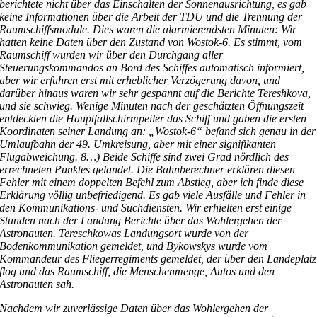
berichtete nicht über das Einschalten der Sonnenausrichtung, es gab
keine Informationen über die Arbeit der TDU und die Trennung der
Raumschiffsmodule. Dies waren die alarmierendsten Minuten: Wir
hatten keine Daten über den Zustand von Wostok-6. Es stimmt, vom
Raumschiff wurden wir über den Durchgang aller
Steuerungskommandos an Bord des Schiffes automatisch informiert,
aber wir erfuhren erst mit erheblicher Verzögerung davon, und
darüber hinaus waren wir sehr gespannt auf die Berichte Tereshkova,
und sie schwieg. Wenige Minuten nach der geschätzten Öffnungszeit
entdeckten die Hauptfallschirmpeiler das Schiff und gaben die ersten
Koordinaten seiner Landung an: „Wostok-6“ befand sich genau in der
Umlaufbahn der 49. Umkreisung, aber mit einer signifikanten
Flugabweichung. 8…) Beide Schiffe sind zwei Grad nördlich des
errechneten Punktes gelandet. Die Bahnberechner erklären diesen
Fehler mit einem doppelten Befehl zum Abstieg, aber ich finde diese
Erklärung völlig unbefriedigend. Es gab viele Ausfälle und Fehler in
den Kommunikations- und Suchdiensten. Wir erhielten erst einige
Stunden nach der Landung Berichte über das Wohlergehen der
Astronauten. Tereschkowas Landungsort wurde von der
Bodenkommunikation gemeldet, und Bykowskys wurde vom
Kommandeur des Fliegerregiments gemeldet, der über den Landeplatz
flog und das Raumschiff, die Menschenmenge, Autos und den
Astronauten sah.
Nachdem wir zuverlässige Daten über das Wohlergehen der