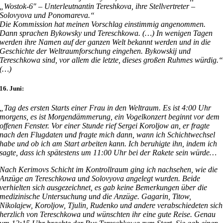
„Wostok-6″ – Unterleutnantin Tereshkova, ihre Stellvertreter –
Solovyova und Ponomareva.“
Die Kommission hat meinen Vorschlag einstimmig angenommen.
Dann sprachen Bykowsky und Tereschkowa. (…) In wenigen Tagen
werden ihre Namen auf der ganzen Welt bekannt werden und in die
Geschichte der Weltraumforschung eingehen. Bykowskij und
Tereschkowa sind, vor allem die letzte, dieses großen Ruhmes würdig.
(…)
16. Juni:
„Tag des ersten Starts einer Frau in den Weltraum. Es ist 4:00 Uhr
morgens, es ist Morgendämmerung, ein Vogelkonzert beginnt vor dem
offenen Fenster. Vor einer Stunde rief Sergei Koroljow an, er fragte
nach den Flugdaten und fragte mich dann, wann ich Schichtwechsel
habe und ob ich am Start arbeiten kann. Ich beruhigte ihn, indem ich
sagte, dass ich spätestens um 11:00 Uhr bei der Rakete sein würde…
Nach Kerimovs Schicht im Kontrollraum ging ich nachsehen, wie die
Anzüge an Tereschkowa und Solovyova angelegt wurden. Beide
verhielten sich ausgezeichnet, es gab keine Bemerkungen über die
medizinische Untersuchung und die Anzüge. Gagarin, Titow,
Nikolajew, Koroljow, Tjulin, Rudenko und andere verabschiedeten sich
herzlich von Tereschkowa und wünschten ihr eine gute Reise. Genau