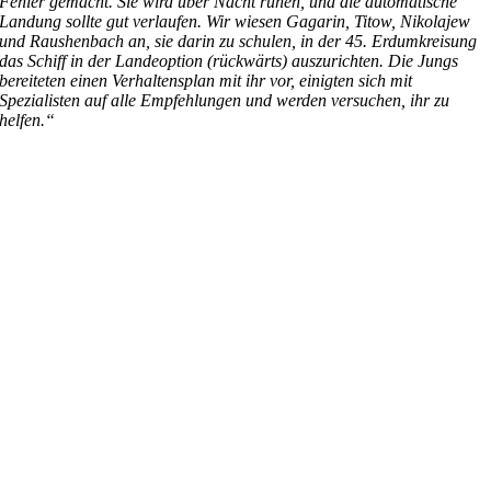
Fehler gemacht. Sie wird über Nacht ruhen, und die automatische
Landung sollte gut verlaufen. Wir wiesen Gagarin, Titow, Nikolajew
und Raushenbach an, sie darin zu schulen, in der 45. Erdumkreisung
das Schiff in der Landeoption (rückwärts) auszurichten. Die Jungs
bereiteten einen Verhaltensplan mit ihr vor, einigten sich mit
Spezialisten auf alle Empfehlungen und werden versuchen, ihr zu
helfen.“