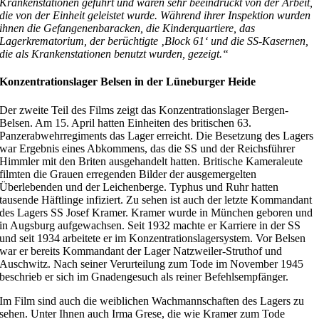
Krankenstationen geführt und waren sehr beeindruckt von der Arbeit,
die von der Einheit geleistet wurde. Während ihrer Inspektion wurden
ihnen die Gefangenenbaracken, die Kinderquartiere, das
Lagerkrematorium, der berüchtigte ‚Block 61‘ und die SS-Kasernen,
die als Krankenstationen benutzt wurden, gezeigt.“
Konzentrationslager Belsen in der Lüneburger Heide
Der zweite Teil des Films zeigt das Konzentrationslager Bergen-
Belsen. Am 15. April hatten Einheiten des britischen 63.
Panzerabwehrregiments das Lager erreicht. Die Besetzung des Lagers
war Ergebnis eines Abkommens, das die SS und der Reichsführer
Himmler mit den Briten ausgehandelt hatten. Britische Kameraleute
filmten die Grauen erregenden Bilder der ausgemergelten
Überlebenden und der Leichenberge. Typhus und Ruhr hatten
tausende Häftlinge infiziert. Zu sehen ist auch der letzte Kommandant
des Lagers SS Josef Kramer. Kramer wurde in München geboren und
in Augsburg aufgewachsen. Seit 1932 machte er Karriere in der SS
und seit 1934 arbeitete er im Konzentrationslagersystem. Vor Belsen
war er bereits Kommandant der Lager Natzweiler-Struthof und
Auschwitz. Nach seiner Verurteilung zum Tode im November 1945
beschrieb er sich im Gnadengesuch als reiner Befehlsempfänger.
Im Film sind auch die weiblichen Wachmannschaften des Lagers zu
sehen. Unter Ihnen auch Irma Grese, die wie Kramer zum Tode