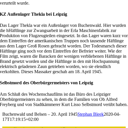
verurteilt wurde.
KZ Außenlager Thekla bei Leipzig
Das Lager Thekla war ein Außenlager von Buchenwald. Hier wurden
die hHäftlinge zur Zwangsarbeit in der Erla Maschinenfabrik zur
Produktion von Flugzeugteilen eingesetzt. In das Lager waren kurz vor
dem Eintreffen der amerikanischen Truppen noch tausende Häftlinge
aus dem Lager Groß Rosen gebracht worden. Der Todesmarsch dieser
Häftlinge ging noch vor dem Eintreffen der Befreier weiter. Wie der
Film zeigt, waren die Baracken der wenigen verbliebenen Häftlinge in
Brand gesetzt worden und die Häftlinge in den mit Hochspannung
elektrisch geladenen Zaun getrieben worden, wo sie elendlich
verkohlten. Dieses Massaker geschah am 18. April 1945.
Selbstmord des Oberbürgermeisters von Leipzig
Am Schluß des Wochenschaufilms ist das Büro des Leipziger
Oberbürgermeisters zu sehen, in dem die Familien von Ob Alfred
Freyberg und von Stadtkämmerer Kurt Lisso Selbstmord verübt haben.
Buchenwald und Belsen – 20. April 1945
Stephan Bleek
2020-04-
17T17:19:15+02:00