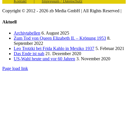
Kontakt
Impressum / Datenschutz
Copyright © 2012 - 2026 zb Media GmbH | All Rights Reserved |
Facebook
Vimeo
YouTube
Toggle
Aktuell
Sliding
Bar
Archivtabellen
6. August 2025
Area
Zum Tod von Queen Elizabeth II. – Krönung 1953
8.
September 2022
Leo Trotzki bei Frida Kahlo in Mexiko 1937
5. Februar 2021
Das Ende ist nah
21. Dezember 2020
US-Wahl heute und vor 60 Jahren
3. November 2020
Page load link
Nach
oben