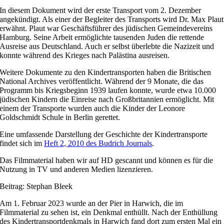
In diesem Dokument wird der erste Transport vom 2. Dezember
angekündigt. Als einer der Begleiter des Transports wird Dr. Max Plaut
erwähnt. Plaut war Geschäftsführer des jüdischen Gemeindevereins
Hamburg. Seine Arbeit ermöglichte tausenden Juden die rettende
Ausreise aus Deutschland. Auch er selbst überlebte die Nazizeit und
konnte während des Krieges nach Palästina ausreisen.
Weitere Dokumente zu den Kindertransporten haben die Britischen
National Archives veröffentlicht. Während der 9 Monate, die das
Programm bis Kriegsbeginn 1939 laufen konnte, wurde etwa 10.000
jüdischen Kindern die Einreise nach Großbritannien ermöglicht. Mit
einem der Transporte wurden auch die Kinder der Leonore
Goldschmidt Schule in Berlin gerettet.
Eine umfassende Darstellung der Geschichte der Kindertransporte
findet sich im
Heft 2, 2010 des Budrich Journals
.
Das Filmmaterial haben wir auf HD gescannt und können es für die
Nutzung in TV und anderen Medien lizenzieren.
Beitrag: Stephan Bleek
Am 1. Februar 2023 wurde an der Pier in Harwich, die im
Filmmaterial zu sehen ist, ein Denkmal enthüllt. Nach der Enthüllung
des Kindertransportdenkmals in Harwich fand dort zum ersten Mal ein