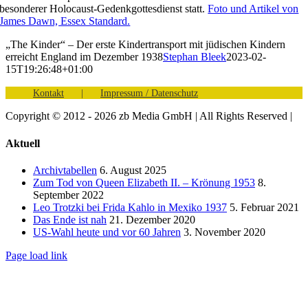
besonderer Holocaust-Gedenkgottesdienst statt.
Foto und Artikel von
James Dawn, Essex Standard.
„The Kinder“ – Der erste Kindertransport mit jüdischen Kindern
erreicht England im Dezember 1938
Stephan Bleek
2023-02-
15T19:26:48+01:00
Kontakt
Impressum / Datenschutz
Copyright © 2012 - 2026 zb Media GmbH | All Rights Reserved |
Facebook
Vimeo
YouTube
Toggle
Aktuell
Sliding
Bar
Archivtabellen
6. August 2025
Area
Zum Tod von Queen Elizabeth II. – Krönung 1953
8.
September 2022
Leo Trotzki bei Frida Kahlo in Mexiko 1937
5. Februar 2021
Das Ende ist nah
21. Dezember 2020
US-Wahl heute und vor 60 Jahren
3. November 2020
Page load link
Nach
oben